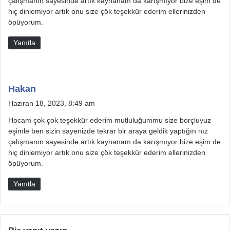
çalışmanın sayesinde artık kaynanam da karışmıyor bize eşim de
i
hiç dinlemiyor artık onu size çök teşekkür ederim ellerinizden
öpüyorum.
:
Yanıtla
d
Hakan
e
Haziran 18, 2023, 8:49 am
d
Hocam çok çok teşekkür ederim mutluluğummu size borçluyuz
i
eşimle ben sizin sayenizde tekrar bir araya geldik yaptığın nız
k
çalışmanın sayesinde artık kaynanam da karışmıyor bize eşim de
i
hiç dinlemiyor artık onu size çök teşekkür ederim ellerinizden
öpüyorum.
:
Yanıtla