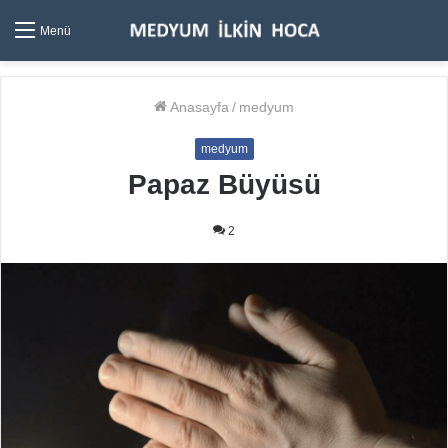
Menü
Anasayfa
/
medyum
medyum
Papaz Büyüsü
2