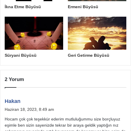
İkna Etme Büyüsü
Ermeni Büyüsü
Süryani Büyüsü
Geri Getirme Büyüsü
2 Yorum
d
Hakan
e
Haziran 18, 2023, 8:49 am
d
Hocam çok çok teşekkür ederim mutluluğummu size borçluyuz
i
eşimle ben sizin sayenizde tekrar bir araya geldik yaptığın nız
k